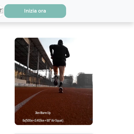
🇹
Inizia ora