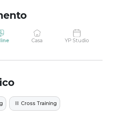
mento
line
Casa
YP Studio
ico
g
⛓️
Cross Training