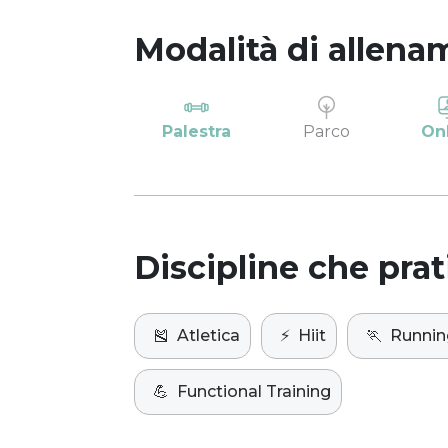
Modalità di allena
Palestra
Parco
On
Discipline che prat
🎽
Atletica
⚡️
Hiit
🏃
Runnin
💪
Functional Training