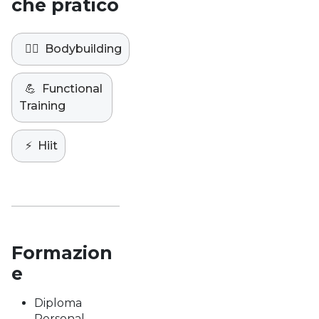
che pratico
🏋️‍♀️
Bodybuilding
💪
Functional
Training
⚡️
Hiit
Formazion
e
Diploma
Personal