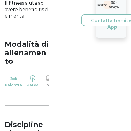
Il fitness aiuta ad
30
-
Costo:
50
€/h
avere benefici fisici
e mentali
Contatta tramit
l'App
Modalità di
allenamen
to
YP
Palestra
Parco
Online
Casa
Studio
Discipline