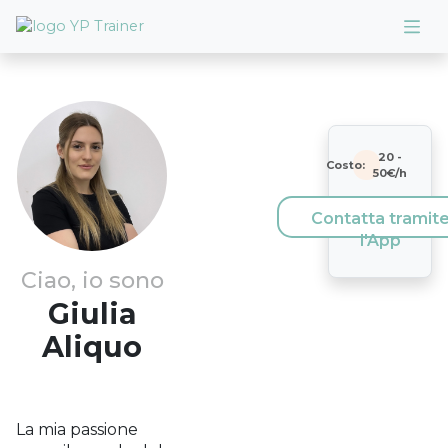
20
-
Costo:
50
€/h
Contatta tramit
l'App
Ciao, io sono
Giulia
Aliquo
La mia passione