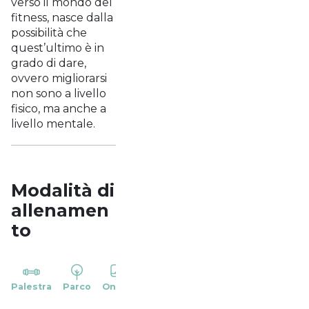
verso il mondo del
fitness, nasce dalla
possibilità che
quest’ultimo è in
grado di dare,
ovvero migliorarsi
non sono a livello
fisico, ma anche a
livello mentale.
Modalità di
allenamen
to
YP
Palestra
Parco
Online
Casa
Studio