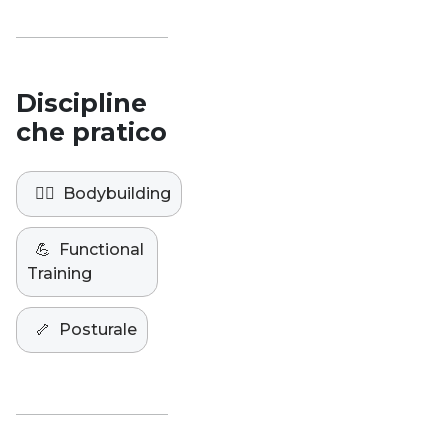
Discipline
che pratico
🏋️‍♀️
Bodybuilding
💪
Functional
Training
🦴
Posturale