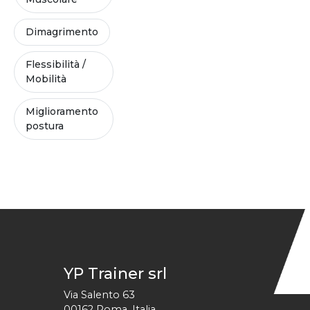
Dimagrimento
Flessibilità /
Mobilità
Miglioramento
postura
YP Trainer srl
Via Salento 63
00162
Roma
,
Italia