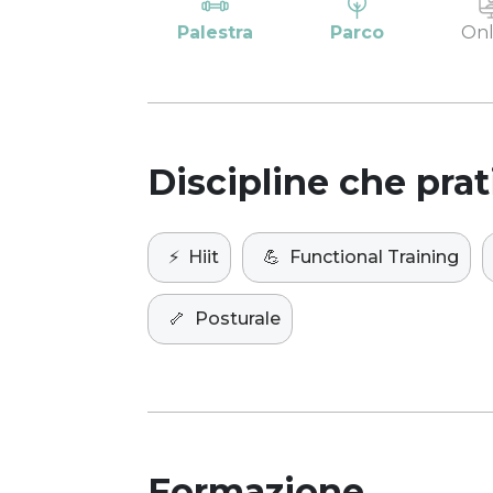
Palestra
Parco
Onl
Discipline che prat
⚡️
Hiit
💪
Functional Training
🦴
Posturale
Formazione