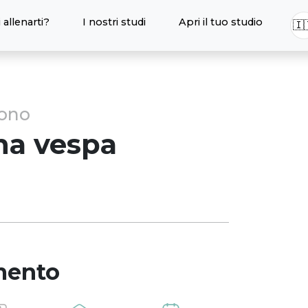
 allenarti?
I nostri studi
Apri il tuo studio
🇮
sono
na
vespa
mento