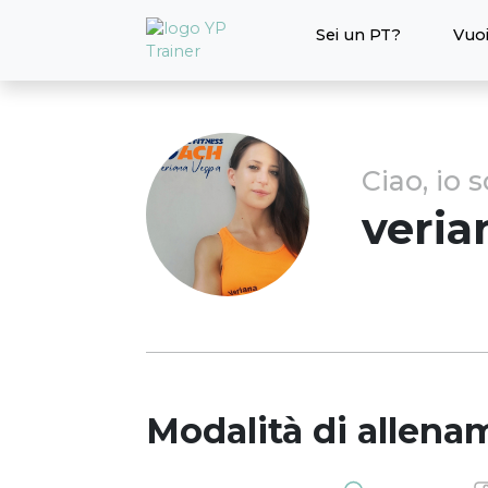
Sei un PT?
Vuoi
Ciao, io 
veria
Modalità di allena