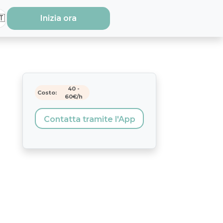
🇹
Inizia ora
40
-
Costo:
60
€/h
Contatta tramite l'App