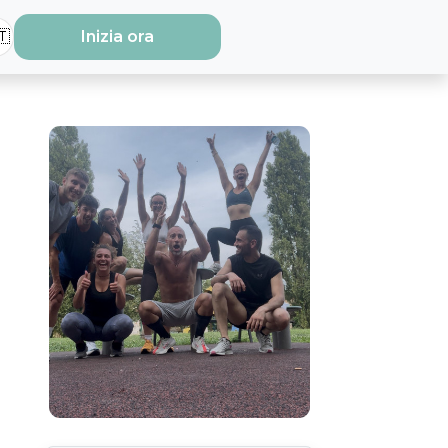
🇹
Inizia ora