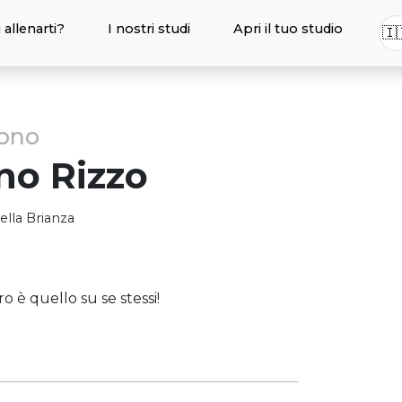
 allenarti?
I nostri studi
Apri il tuo studio
🇮
sono
no
Rizzo
lla Brianza
o è quello su se stessi!