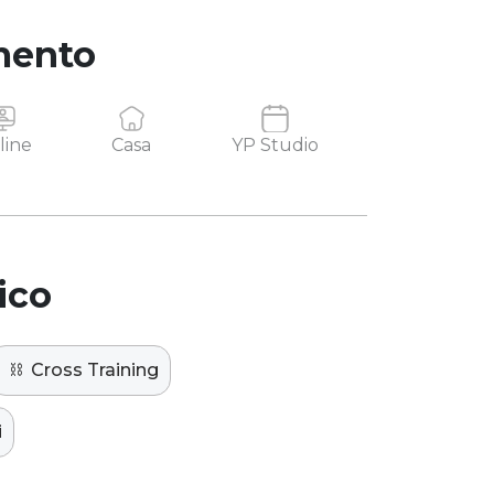
mento
line
Casa
YP Studio
ico
⛓️
Cross Training
i