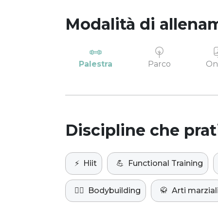
Modalità di allena
Palestra
Parco
On
Discipline che prat
⚡️
Hiit
💪
Functional Training
🏋️‍♀️
Bodybuilding
🥋
Arti marzial