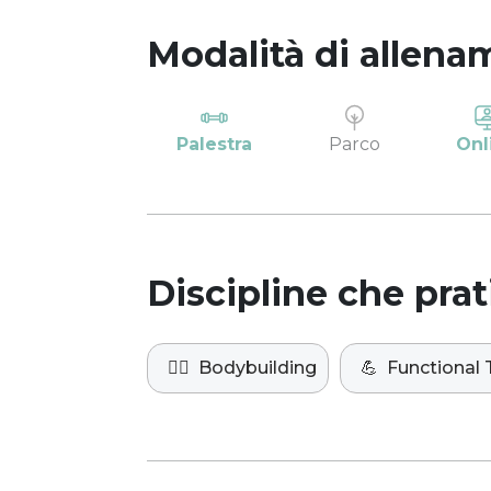
Modalità di allena
Palestra
Parco
Onl
Discipline che prat
🏋️‍♀️
Bodybuilding
💪
Functional 