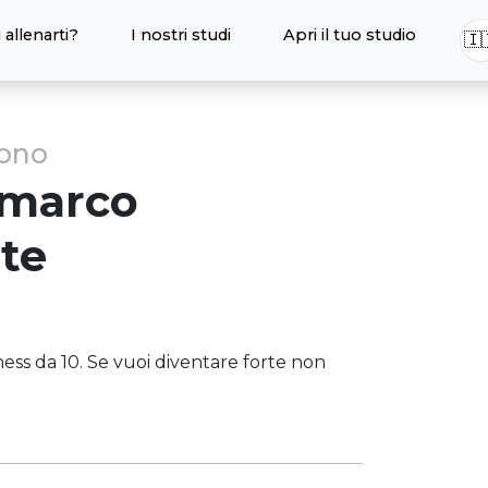
 allenarti?
I nostri studi
Apri il tuo studio
🇮
sono
marco
te
ness da 10. Se vuoi diventare forte non