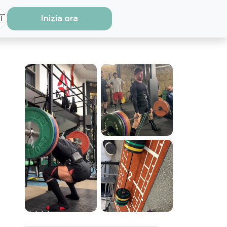
🇹
Inizia ora