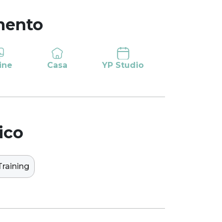
mento
ine
Casa
YP Studio
ico
Training