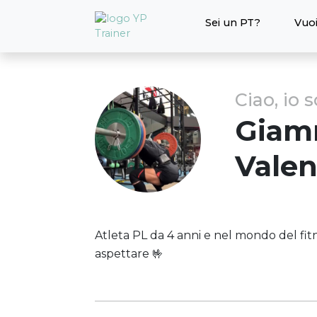
Sei un PT?
Vuoi
Ciao, io 
Giam
Valen
Atleta PL da 4 anni e nel mondo del fit
aspettare 🤟