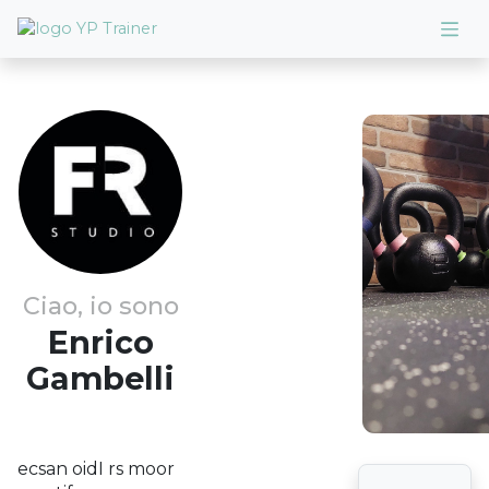
Ciao, io sono
Enrico
Gambelli
ecsan oidI rs moor