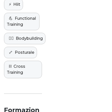
⚡️
Hiit
💪
Functional
Training
🏋️‍♀️
Bodybuilding
🦴
Posturale
⛓️
Cross
Training
Formazion