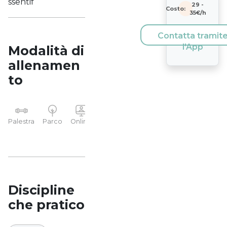
ssentif
29
-
Costo:
35
€/h
Contatta tramit
l'App
Modalità di
allenamen
to
YP
Palestra
Parco
Online
Casa
Studio
Discipline
che pratico