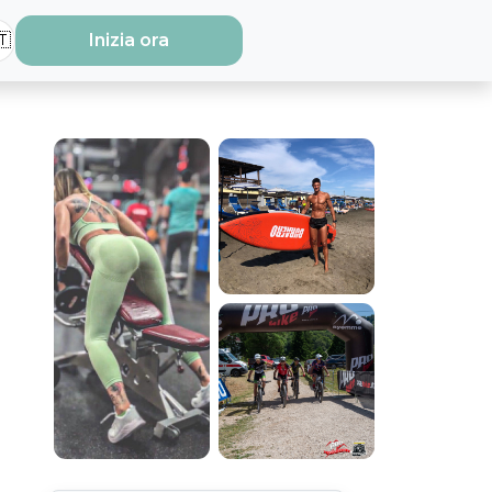
🇹
Inizia ora