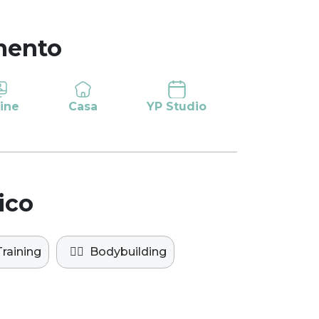
mento
ine
Casa
YP Studio
ico
raining
🏋️‍♀️
Bodybuilding