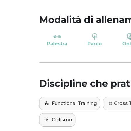
Modalità di allena
Palestra
Parco
Onl
Discipline che prat
💪
Functional Training
⛓️
Cross T
🚴
Ciclismo