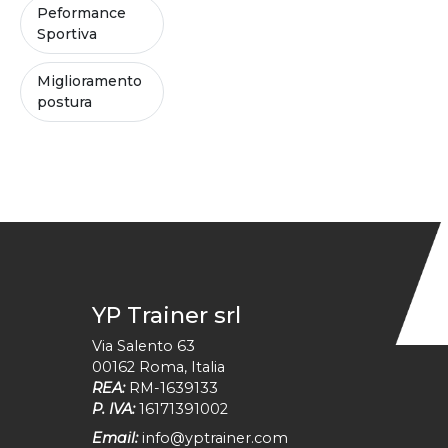
Peformance
Sportiva
Miglioramento
postura
YP Trainer srl
Via Salento 63
00162
Roma
,
Italia
REA:
RM-1639133
P. IVA:
16171391002
Email:
info@yptrainer.com