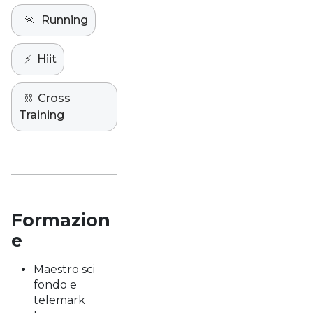
🏃
Running
⚡️
Hiit
⛓️
Cross
Training
Formazion
e
Maestro sci
fondo e
telemark