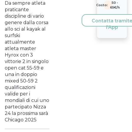
Da sempre atleta
50
-
Costo:
65
€/h
praticante
discipline di vario
Contatta tramit
genere dalla corsa
l'App
allo sci al kayak al
surfski
attualmente
atleta master
Hyrox con 3
vittorie 2 in singolo
open cat 55-59 e
una in doppio
mixed 50-59 2
qualificazioni
valide per i
mondiali di cui uno
partecipato Nizza
24 la prossima sarà
Chicago 2025