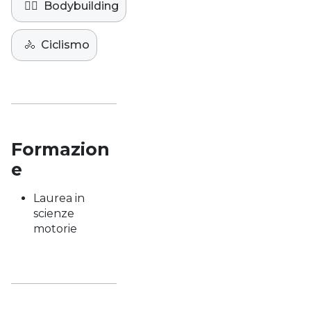
🏋️‍♀️
Bodybuilding
🚴
Ciclismo
Formazion
e
Laurea in
scienze
motorie