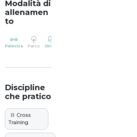
Modalità di
allenamen
to
YP
Palestra
Parco
Online
Casa
Studio
Discipline
che pratico
⛓️
Cross
Training