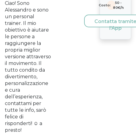
Ciao! Sono
50
-
Costo:
80
€/h
Alessandro e sono
un personal
Contatta tramit
trainer. Il mio
l'App
obiettivo è aiutare
le persone a
raggiungere la
propria miglior
versione attraverso
il movimento. Il
tutto condito da
divertimento,
personalizzazione
e cura
dell’esperienza,
contattami per
tutte le info, sarò
felice di
risponderti! ☺️ a
presto!