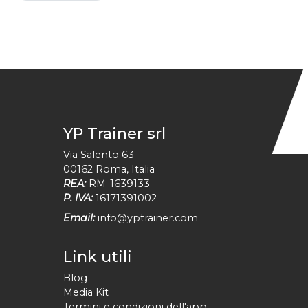
YP Trainer srl
Via Salento 63
00162
Roma
,
Italia
REA:
RM-1639133
P. IVA:
16171391002
Email:
info@yptrainer.com
Link utili
Blog
Media Kit
Termini e condizioni dell'app