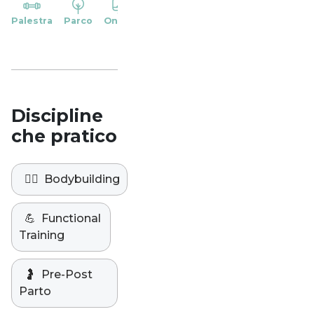
YP
Palestra
Parco
Online
Casa
Studio
Discipline
che pratico
🏋️‍♀️
Bodybuilding
💪
Functional
Training
🤰
Pre-Post
Parto