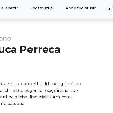
 allenarti?
I nostri studi
Apri il tuo studio
🇮
sono
uca
Perreca
duare i tuoi obbiettivi di fitness,pianificare
chi le tue esigenze e seguirti nel tuo
urf ho deciso di specializzarmi come
 mia passione