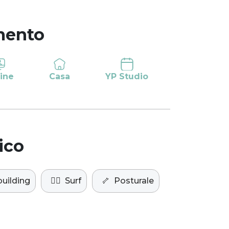
mento
ine
Casa
YP Studio
ico
uilding
🏄‍♂️
Surf
🦴
Posturale