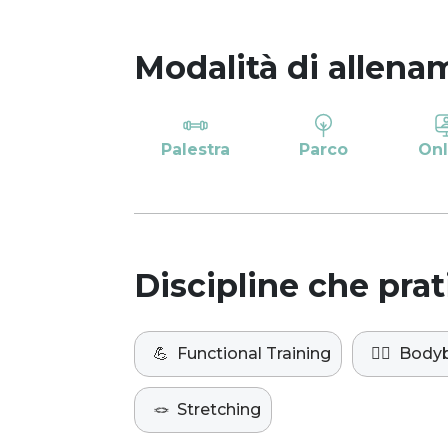
Modalità di allena
Palestra
Parco
Onl
Discipline che prat
💪
Functional Training
🏋️‍♀️
Bodyb
🪢
Stretching