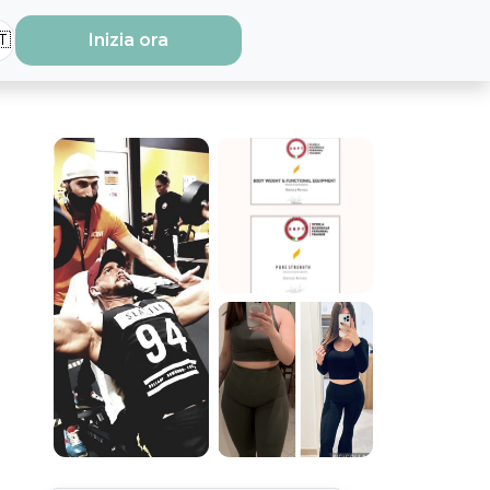
🇹
Inizia ora