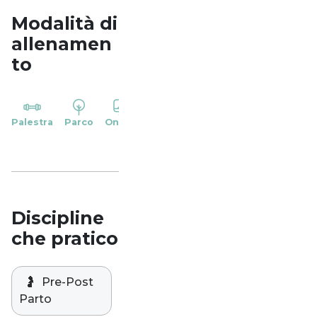
Modalità di
allenamen
to
YP
Palestra
Parco
Online
Casa
Studio
Discipline
che pratico
🤰
Pre-Post
Parto