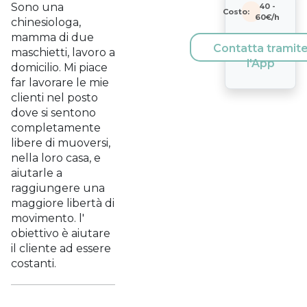
Sono una
40
-
Costo:
60
€/h
chinesiologa,
mamma di due
Contatta tramit
maschietti, lavoro a
l'App
domicilio. Mi piace
far lavorare le mie
clienti nel posto
dove si sentono
completamente
libere di muoversi,
nella loro casa, e
aiutarle a
raggiungere una
maggiore libertà di
movimento. l'
obiettivo è aiutare
il cliente ad essere
costanti.