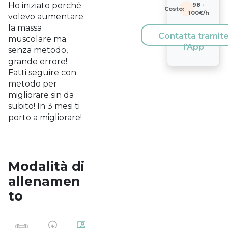
Ho iniziato perché
98
-
Costo:
100
€/h
volevo aumentare
la massa
Contatta tramit
muscolare ma
l'App
senza metodo,
grande errore!
Fatti seguire con
metodo per
migliorare sin da
subito! In 3 mesi ti
porto a migliorare!
Modalità di
allenamen
to