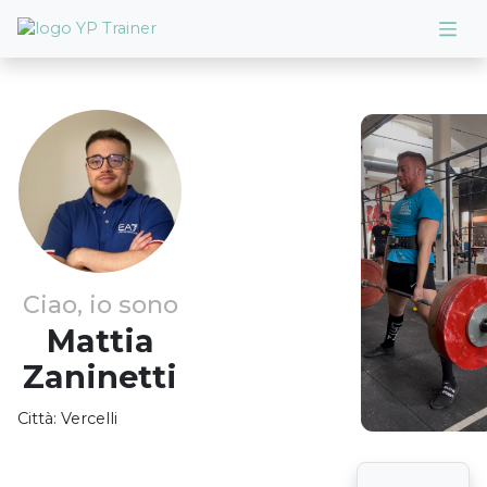
Ciao, io sono
Mattia
Zaninetti
Città:
Vercelli