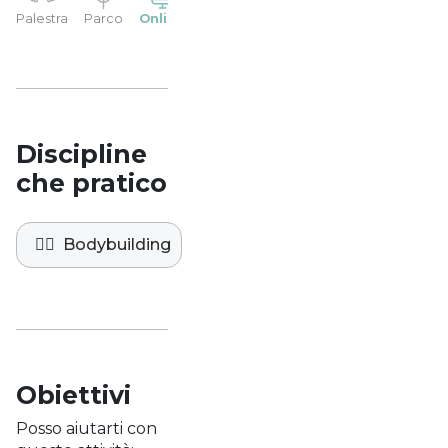
YP
Palestra
Parco
Online
Casa
Studio
Discipline
che pratico
🏋️‍♀️
Bodybuilding
Obiettivi
Posso aiutarti con