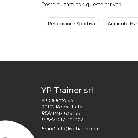
Posso aiutarti con queste attività:
Peformance Sportiva
Aumento Mas
YP Trainer srl
Via Salento 63
00162
Roma
,
Italia
REA:
RM-1639133
P. IVA:
16171391002
Email:
info@yptrainer.com