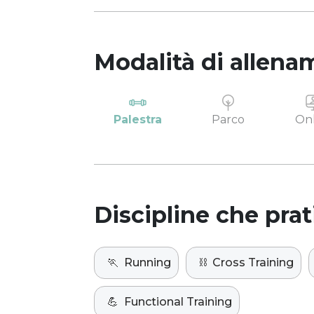
Modalità di allena
Palestra
Parco
Onl
Discipline che prat
🏃
Running
⛓️
Cross Training
💪
Functional Training