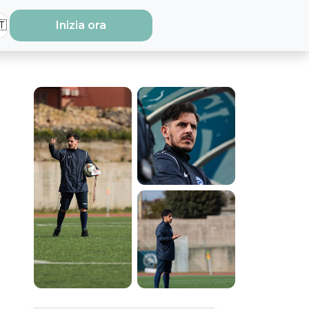
🇹
Inizia ora