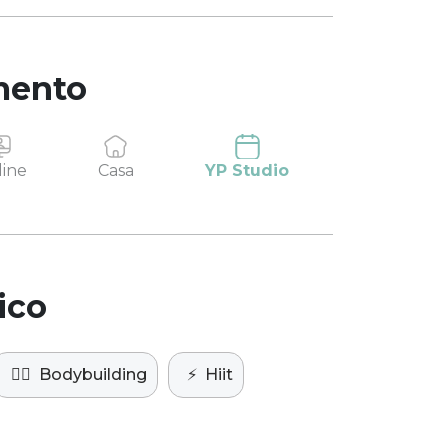
mento
ine
Casa
YP Studio
ico
🏋️‍♀️
Bodybuilding
⚡️
Hiit