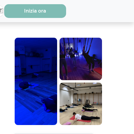
🇹
Inizia ora