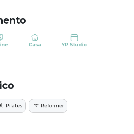
mento
ine
Casa
YP Studio
ico
🤸
Pilates
➰
Reformer