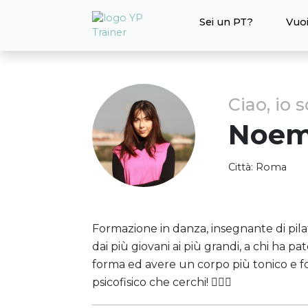
Sei un PT?
Vuoi
Ciao, io 
Noem
Città:
Roma
Formazione in danza, insegnante di pilate
dai più giovani ai più grandi, a chi ha 
forma ed avere un corpo più tonico e fort
psicofisico che cerchi! 🧘🏻‍♀️