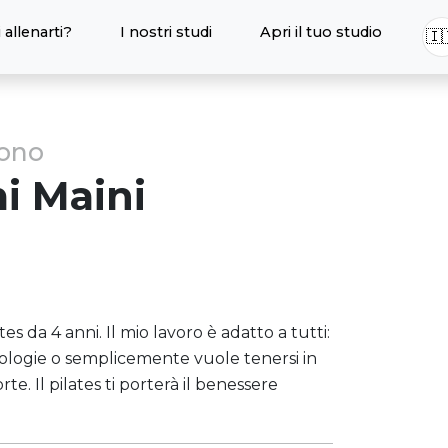
 allenarti?
I nostri studi
Apri il tuo studio
🇮
sono
i
Maini
s da 4 anni. Il mio lavoro è adatto a tutti:
patologie o semplicemente vuole tenersi in
e. Il pilates ti porterà il benessere