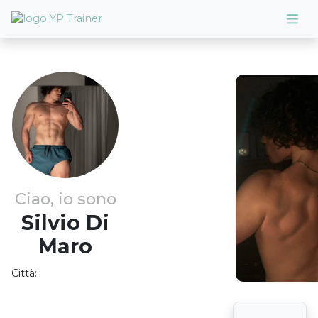
Ciao, io sono
Silvio
Di
Maro
Città: