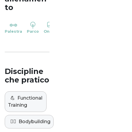
to
YP
Palestra
Parco
Online
Casa
Studio
Discipline
che pratico
💪
Functional
Training
🏋️‍♀️
Bodybuilding