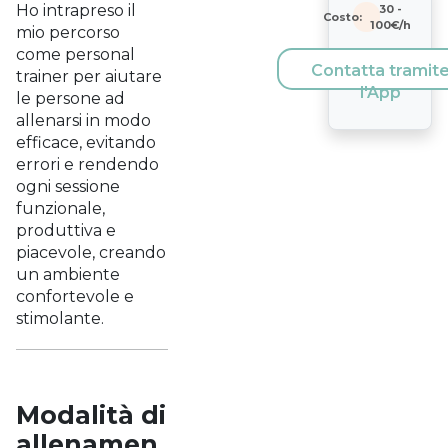
Ho intrapreso il
30
-
Costo:
100
€/h
mio percorso
come personal
Contatta tramit
trainer per aiutare
l'App
le persone ad
allenarsi in modo
efficace, evitando
errori e rendendo
ogni sessione
funzionale,
produttiva e
piacevole, creando
un ambiente
confortevole e
stimolante.
Modalità di
allenamen