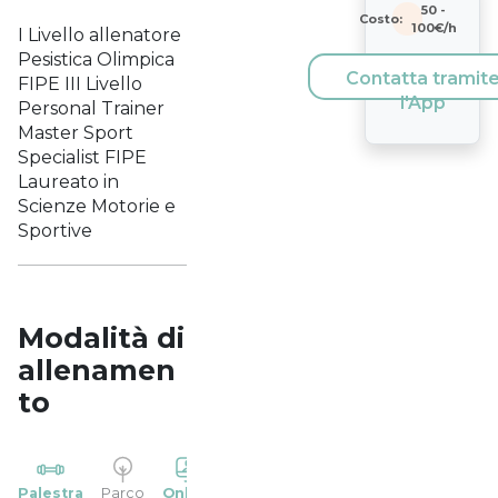
50
-
Costo:
100
€/h
I Livello allenatore
Pesistica Olimpica
Contatta tramit
FIPE III Livello
l'App
Personal Trainer
Master Sport
Specialist FIPE
Laureato in
Scienze Motorie e
Sportive
Modalità di
allenamen
to
YP
Palestra
Parco
Online
Casa