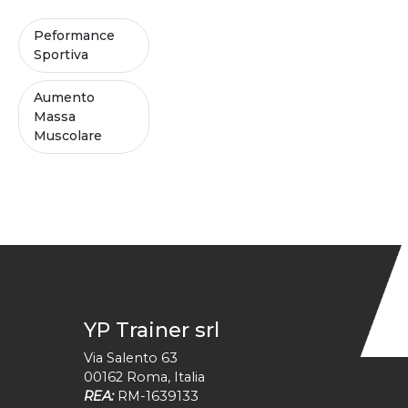
Peformance
Sportiva
Aumento
Massa
Muscolare
YP Trainer srl
Via Salento 63
00162
Roma
,
Italia
REA:
RM-1639133