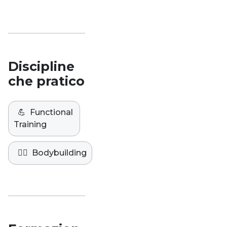
Studio
Discipline
che pratico
💪
Functional
Training
🏋️‍♀️
Bodybuilding