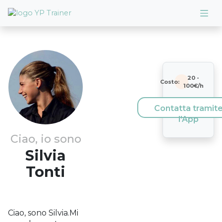
20
-
Costo:
100
€/h
Contatta tramit
l'App
Ciao, io sono
Silvia
Tonti
Ciao, sono Silvia.Mi