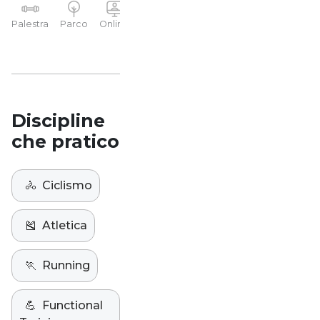
YP
Palestra
Parco
Online
Casa
Studio
Discipline
che pratico
🚴
Ciclismo
🎽
Atletica
🏃
Running
💪
Functional