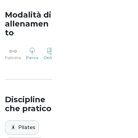
Modalità di
allenamen
to
YP
Palestra
Parco
Online
Casa
Studio
Discipline
che pratico
🤸
Pilates