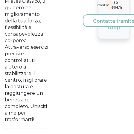
Pilates Classico, ti
30
-
Costo:
guiderò nel
60
€/h
miglioramento
della tua forza,
Contatta tramit
flessibilità e
l'App
consapevolezza
corporea.
Attraverso esercizi
precisi e
controllati, ti
aiuterò a
stabilizzare il
centro, migliorare
la postura e
raggiungere un
benessere
completo. Unisciti
a me per
trasformarti!