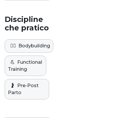
Discipline
che pratico
🏋️‍♀️
Bodybuilding
💪
Functional
Training
🤰
Pre-Post
Parto