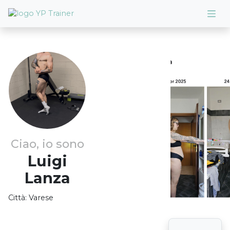
Ciao, io sono
Luigi
Lanza
Città:
Varese