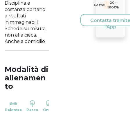
Disciplina e
20
-
Costo:
100
€/h
costanza portano
a risultati
Contatta tramit
inimmaginabili.
l'App
Schede su misura,
non alla cieca.
Anche a domicilio
Modalità di
allenamen
to
YP
Palestra
Parco
Online
Casa
Studio