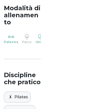
Modalità di
allenamen
to
YP
Palestra
Parco
Online
Casa
Studio
Discipline
che pratico
🤸
Pilates