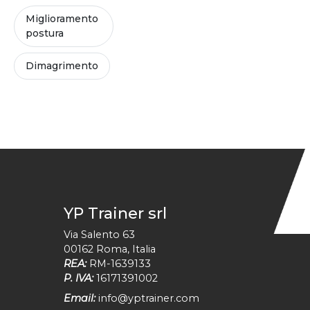
Miglioramento
postura
Dimagrimento
YP Trainer srl
Via Salento 63
00162
Roma
,
Italia
REA:
RM-1639133
P. IVA:
16171391002
Email:
info@yptrainer.com