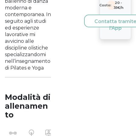
ballerino di danza
20
-
Costo:
moderna e
35
€/h
contemporanea. In
seguito agli studi
Contatta tramit
ed esperienze
l'App
lavorative mi
avvicino alle
discipline olistiche
specializzandomi
nell’insegnamento
di Pilates e Yoga
Modalità di
allenamen
to