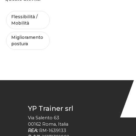
Flessibilità /
Mobilità
Miglioramento
postura
YP Trainer srl
Via Salento 63
00162
Roma
,
Italia
REA:
RM-1639133