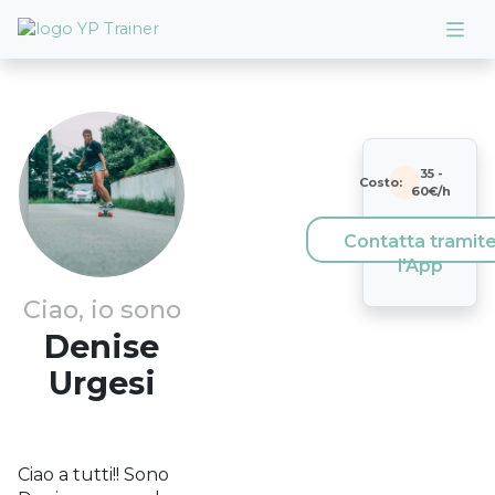
35
-
Costo:
60
€/h
Contatta tramit
l'App
Ciao, io sono
Denise
Urgesi
Ciao a tutti!! Sono