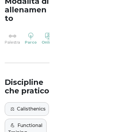
Modalità di
allenamen
to
YP
Palestra
Parco
Online
Casa
Studio
Discipline
che pratico
⚖️
Calisthenics
💪
Functional