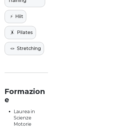
Training
⚡️
Hiit
🤸
Pilates
🪢
Stretching
Formazion
e
Laurea in
Scienze
Motorie