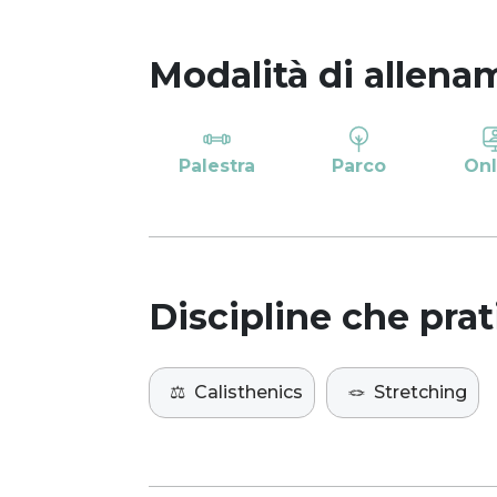
Modalità di allena
Palestra
Parco
Onl
Discipline che prat
⚖️
Calisthenics
🪢
Stretching