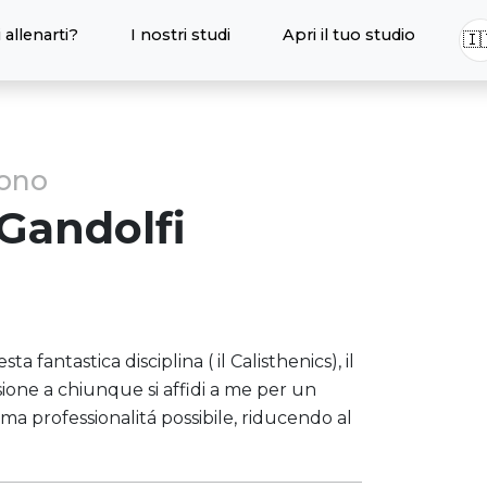
 allenarti?
I nostri studi
Apri il tuo studio
🇮
sono
Gandolfi
a fantastica disciplina ( il Calisthenics), il
sione a chiunque si affidi a me per un
ma professionalitá possibile, riducendo al