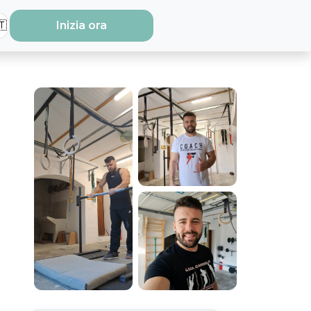
🇹
Inizia ora