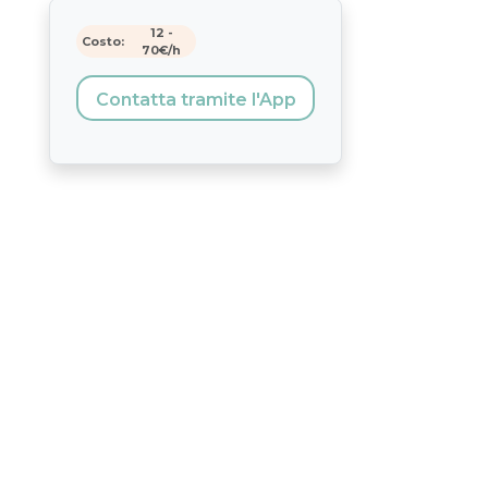
12
-
Costo:
70
€/h
Contatta tramite l'App