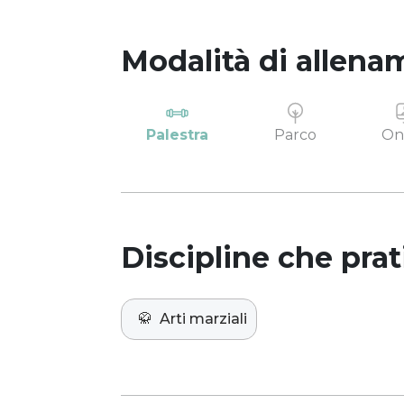
Modalità di allena
Palestra
Parco
On
Discipline che prat
🥋
Arti marziali