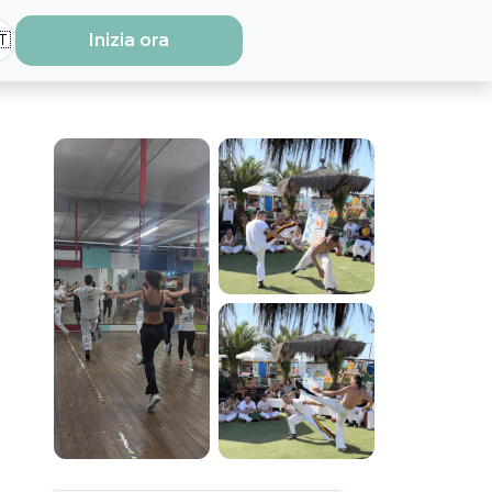
🇹
Inizia ora