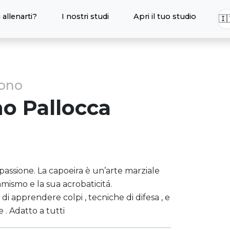
 allenarti?
I nostri studi
Apri il tuo studio
🇮
sono
no
Pallocca
 passione. La capoeira è un’arte marziale
namismo e la sua acrobaticitá.
i apprendere colpi , tecniche di difesa , e
. Adatto a tutti