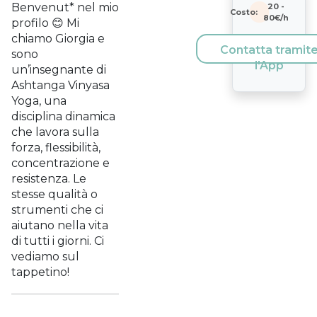
Benvenut* nel mio
20
-
Costo:
80
€/h
profilo 😊 Mi
chiamo Giorgia e
Contatta tramit
sono
l'App
un’insegnante di
Ashtanga Vinyasa
Yoga, una
disciplina dinamica
che lavora sulla
forza, flessibilità,
concentrazione e
resistenza. Le
stesse qualità o
strumenti che ci
aiutano nella vita
di tutti i giorni. Ci
vediamo sul
tappetino!