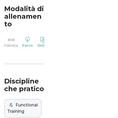
Modalità di
allenamen
to
YP
Palestra
Parco
Online
Casa
Studio
Discipline
che pratico
💪
Functional
Training