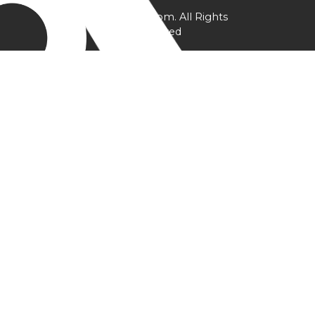
@ YPtrainer.com. All Rights
Reserved