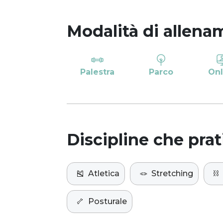
Modalità di allena
Palestra
Parco
Onl
Discipline che prat
🎽
Atletica
🪢
Stretching
⛓️
🦴
Posturale