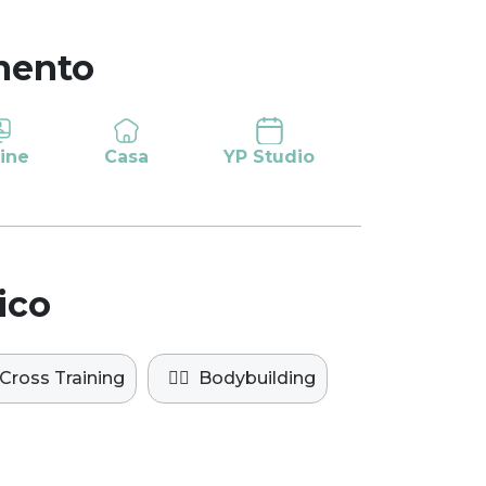
mento
ine
Casa
YP Studio
ico
Cross Training
🏋️‍♀️
Bodybuilding