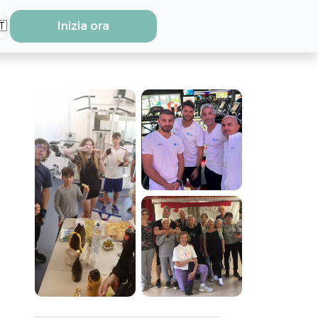
🇹
Inizia ora