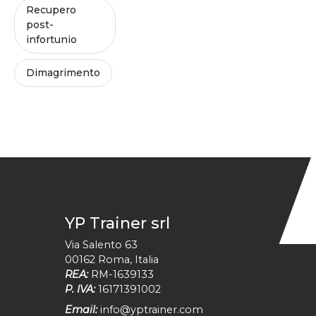
Recupero
post-
infortunio
Dimagrimento
YP Trainer srl
Via Salento 63
00162
Roma
,
Italia
REA:
RM-1639133
P. IVA:
16171391002
Email:
info@yptrainer.com