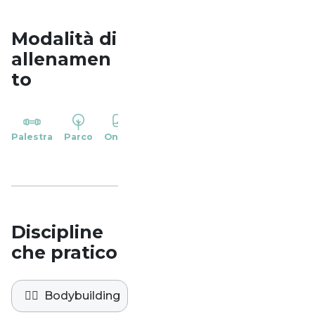
Modalità di
allenamen
to
YP
Palestra
Parco
Online
Casa
Studio
Discipline
che pratico
🏋️‍♀️
Bodybuilding