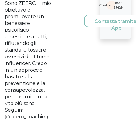
Sono ZEERO, il mio
60
-
Costo:
75
€/h
obiettivo è
promuovere un
Contatta tramit
benessere
l'App
psicofisico
accessibile a tutti,
rifiutando gli
standard tossici e
ossessivi dei fitness
influencer. Credo
in un approccio
basato sulla
prevenzione e la
consapevolezza,
per costruire una
vita più sana.
Seguimi
@zeero_coaching