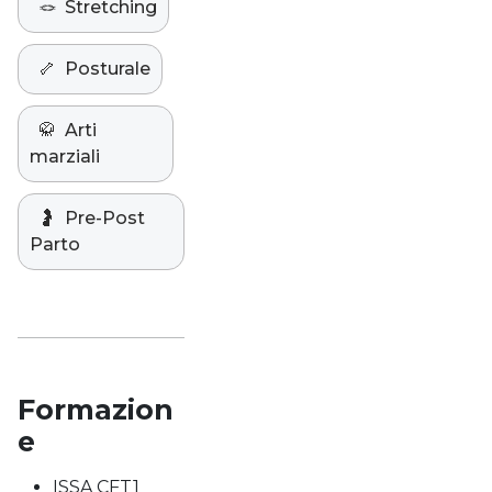
🪢
Stretching
🦴
Posturale
🥋
Arti
marziali
🤰
Pre-Post
Parto
Formazion
e
ISSA CFT1