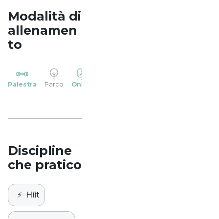
Modalità di
allenamen
to
YP
Palestra
Parco
Online
Casa
Studio
Discipline
che pratico
⚡️
Hiit