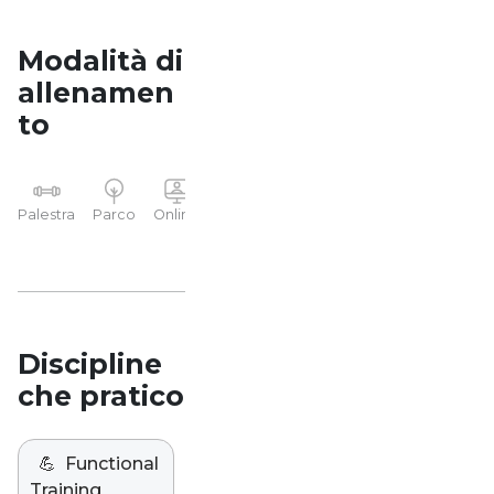
Modalità di
allenamen
to
YP
Palestra
Parco
Online
Casa
Studio
Discipline
che pratico
💪
Functional
Training