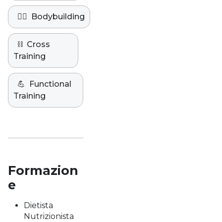
🏋️‍♀️
Bodybuilding
⛓️
Cross
Training
💪
Functional
Training
Formazion
e
Dietista
Nutrizionista