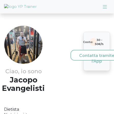
30
-
Costo:
50
€/h
Contatta tramit
l'App
Ciao, io sono
Jacopo
Evangelisti
Dietista