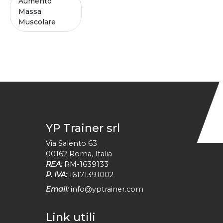
Aumento
Massa
Muscolare
YP Trainer srl
Via Salento 63
00162
Roma
,
Italia
REA:
RM-1639133
P. IVA:
16171391002
Email:
info@yptrainer.com
Link utili