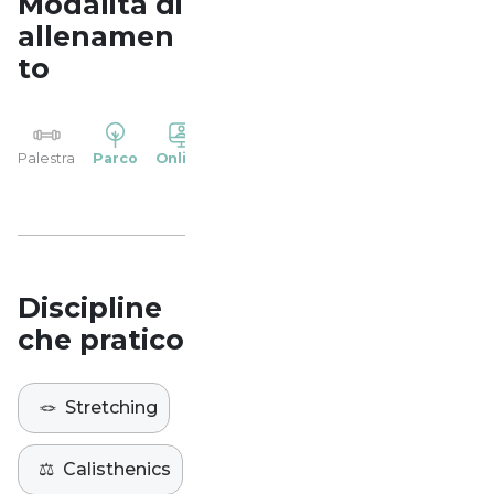
Modalità di
allenamen
to
YP
Palestra
Parco
Online
Casa
Studio
Discipline
che pratico
🪢
Stretching
⚖️
Calisthenics