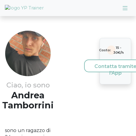
15
-
Costo:
30
€/h
Contatta tramit
l'App
Ciao, io sono
Andrea
Tamborrini
sono un ragazzo di