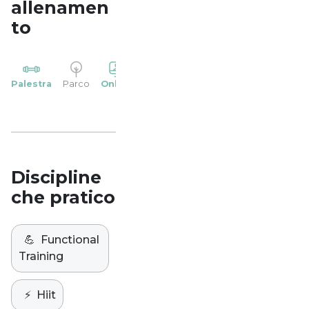
allenamen
to
YP
Palestra
Parco
Online
Casa
Studio
Discipline
che pratico
💪
Functional
Training
⚡️
Hiit