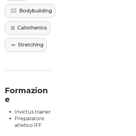
🏋️‍♀️
Bodybuilding
⚖️
Calisthenics
🪢
Stretching
Formazion
e
Invictus trainer
Preparatore
atletico IFF