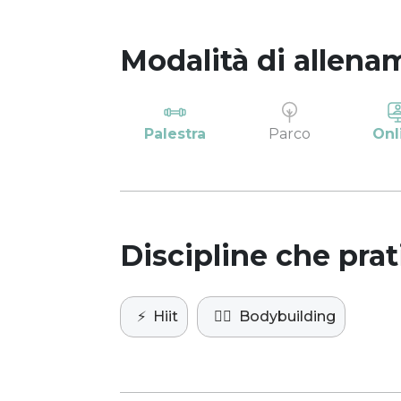
Modalità di allena
Palestra
Parco
Onl
Discipline che prat
⚡️
Hiit
🏋️‍♀️
Bodybuilding