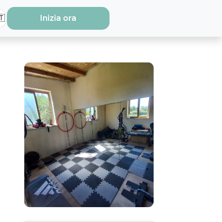
🇹
Inizia ora