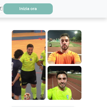
🇹
Inizia ora