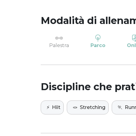
Modalità di allena
Palestra
Parco
Onl
Discipline che prat
⚡️
Hiit
🪢
Stretching
🏃
Run