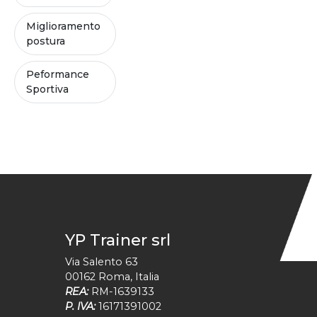
Miglioramento
postura
Peformance
Sportiva
YP Trainer srl
Via Salento 63
00162
Roma
,
Italia
REA:
RM-1639133
P. IVA:
16171391002