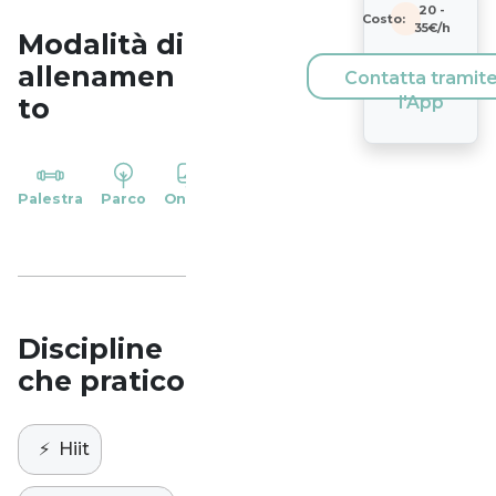
20
-
Costo:
35
€/h
Modalità di
allenamen
Contatta tramit
to
l'App
YP
Palestra
Parco
Online
Casa
Studio
Discipline
che pratico
⚡️
Hiit