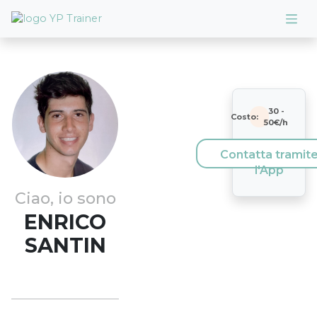
30
-
Costo:
50
€/h
Contatta tramit
l'App
Ciao, io sono
ENRICO
SANTIN