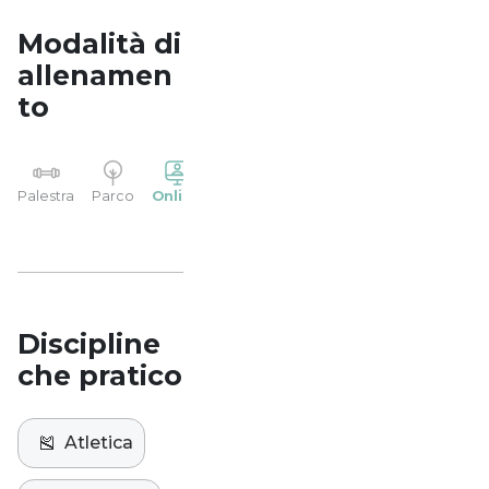
Modalità di
allenamen
to
YP
Palestra
Parco
Online
Casa
Studio
Discipline
che pratico
🎽
Atletica