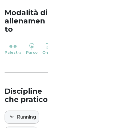
Modalità di
allenamen
to
YP
Palestra
Parco
Online
Casa
Studio
Discipline
che pratico
🏃
Running