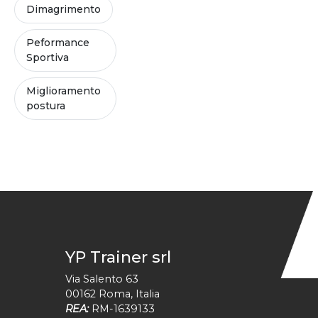
Dimagrimento
Peformance
Sportiva
Miglioramento
postura
YP Trainer srl
Via Salento 63
00162
Roma
,
Italia
REA:
RM-1639133