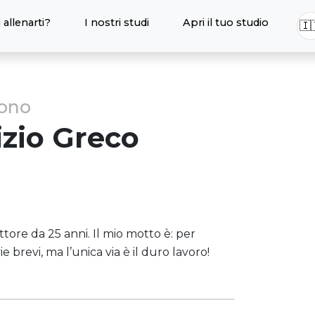
 allenarti?
I nostri studi
Apri il tuo studio
🇮
sono
zio
Greco
ttore da 25 anni. Il mio motto è: per
e brevi, ma l’unica via è il duro lavoro!