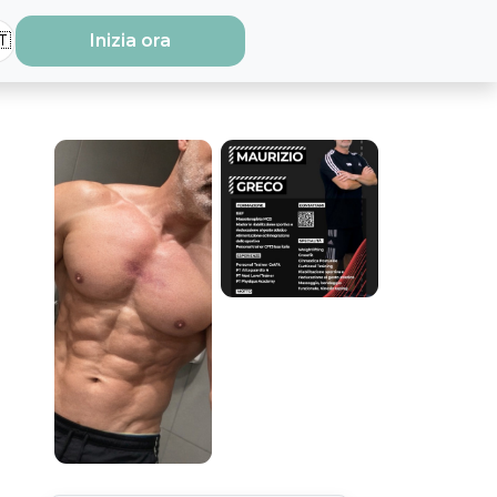
🇹
Inizia ora