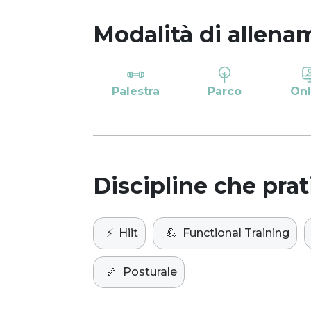
Modalità di allena
Palestra
Parco
Onl
Discipline che prat
⚡️
Hiit
💪
Functional Training
🦴
Posturale