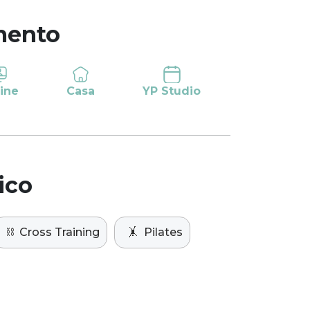
mento
ine
Casa
YP Studio
ico
⛓️
Cross Training
🤸
Pilates