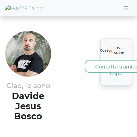
15
-
Costo:
50
€/h
Contatta tramit
l'App
Ciao, io sono
Davide
Jesus
Bosco