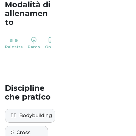
Modalità di
allenamen
to
YP
Palestra
Parco
Online
Casa
Studio
Discipline
che pratico
🏋️‍♀️
Bodybuilding
⛓️
Cross