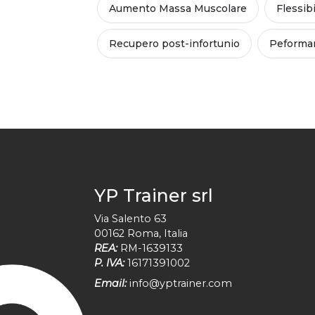
Aumento Massa Muscolare
Flessibi
Recupero post-infortunio
Peforman
YP Trainer srl
Via Salento 63
00162
Roma
,
Italia
REA:
RM-1639133
P. IVA:
16171391002
Email:
info@yptrainer.com