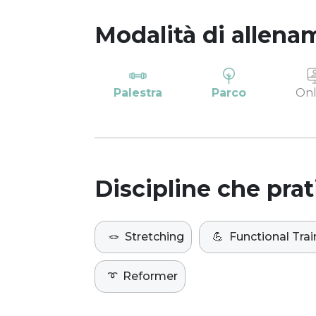
Modalità di allena
Palestra
Parco
Onl
Discipline che prat
🪢
Stretching
💪
Functional Trai
➰
Reformer