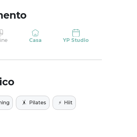
mento
ine
Casa
YP Studio
ico
ning
🤸
Pilates
⚡️
Hiit