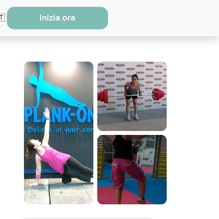
🇹
Inizia ora