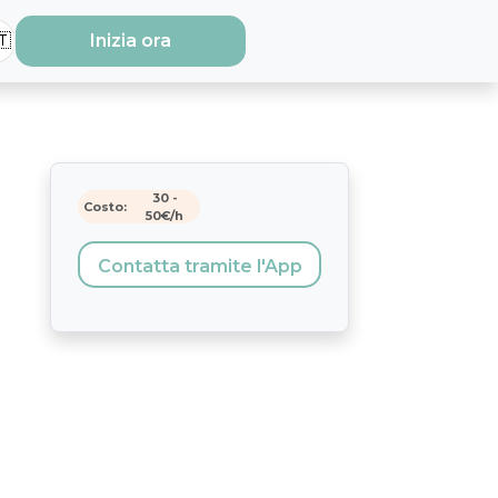
🇹
Inizia ora
30
-
Costo:
50
€/h
Contatta tramite l'App