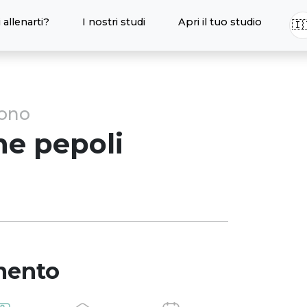
 allenarti?
I nostri studi
Apri il tuo studio
🇮
sono
ne
pepoli
mento