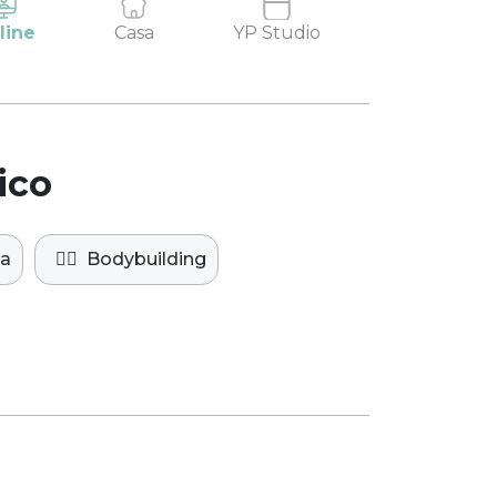
line
Casa
YP Studio
ico
ca
🏋️‍♀️
Bodybuilding