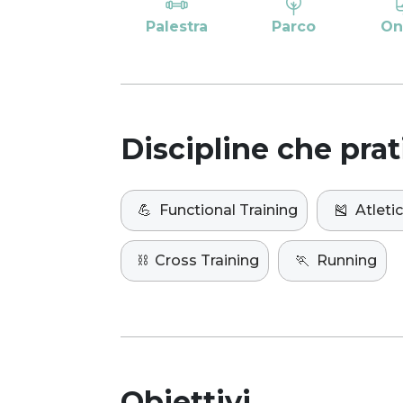
Palestra
Parco
On
Discipline che prat
💪
Functional Training
🎽
Atleti
⛓️
Cross Training
🏃
Running
Obiettivi