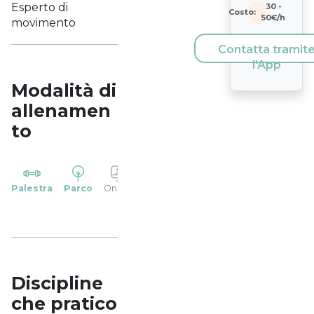
Esperto di
30
-
Costo:
50
€/h
movimento
Contatta tramit
l'App
Modalità di
allenamen
to
YP
Palestra
Parco
Online
Casa
Studio
Discipline
che pratico