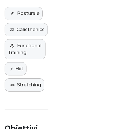
🦴
Posturale
⚖️
Calisthenics
💪
Functional
Training
⚡️
Hiit
🪢
Stretching
Obiettivi