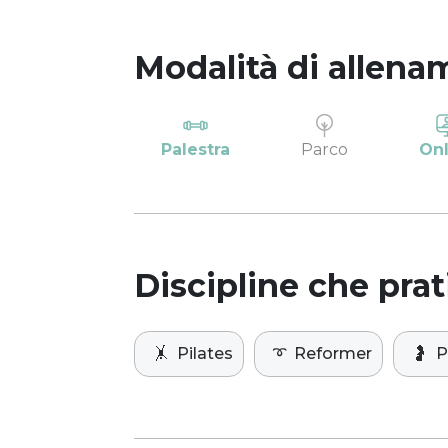
Modalità di allena
Palestra
Parco
Onl
Discipline che prat
🤸
Pilates
➰
Reformer
🤰
P