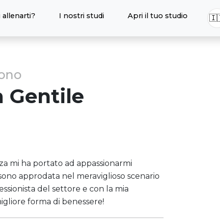
 allenarti?
I nostri studi
Apri il tuo studio
🇮
sono
a
Gentile
za mi ha portato ad appassionarmi
ì sono approdata nel meraviglioso scenario
essionista del settore e con la mia
 migliore forma di benessere!