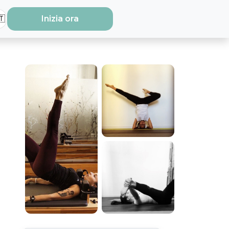
🇹
Inizia ora