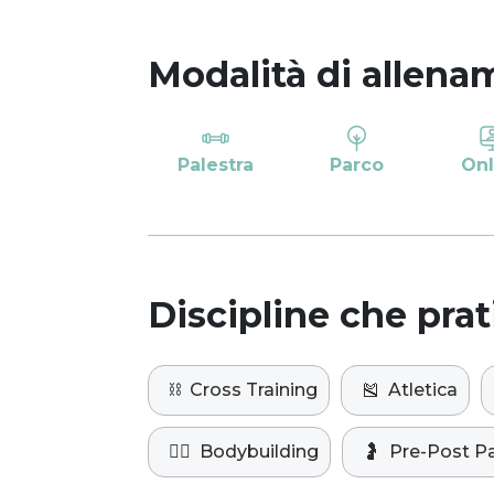
Modalità di allena
Palestra
Parco
Onl
Discipline che prat
⛓️
Cross Training
🎽
Atletica
🏋️‍♀️
Bodybuilding
🤰
Pre-Post P