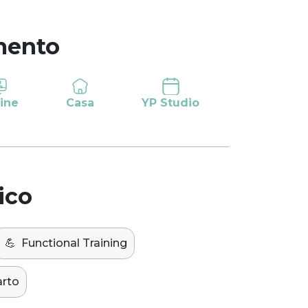
mento
ine
Casa
YP Studio
ico
💪
Functional Training
arto