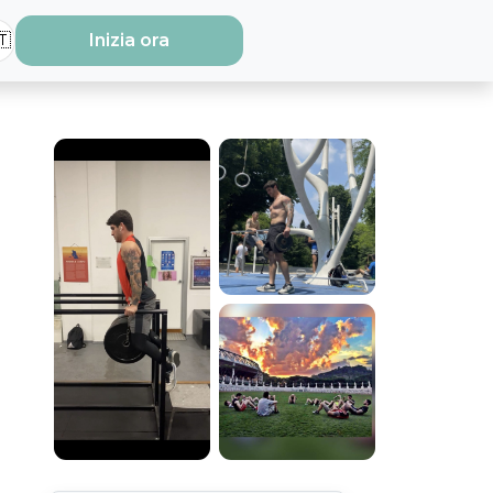
🇹
Inizia ora