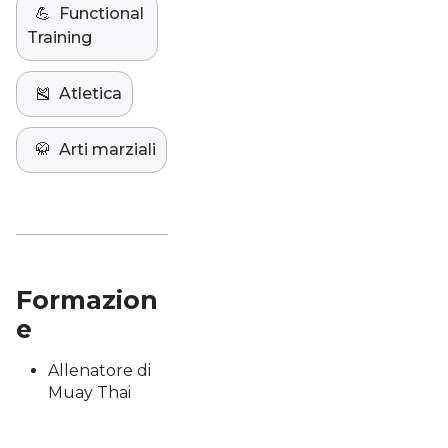
💪
Functional
Training
🎽
Atletica
🥋
Arti marziali
Formazion
e
Allenatore di
Muay Thai