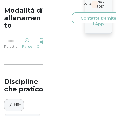
30
-
Costo:
70
€/h
Modalità di
allenamen
Contatta tramit
to
l'App
YP
Palestra
Parco
Online
Casa
Studio
Discipline
che pratico
⚡️
Hiit