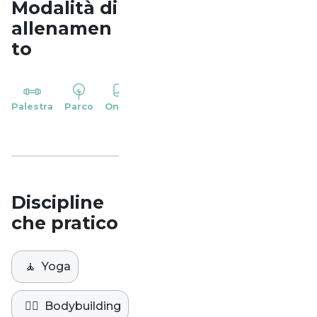
Modalità di
allenamen
to
YP
Palestra
Parco
Online
Casa
Studio
Discipline
che pratico
🧘
Yoga
🏋️‍♀️
Bodybuilding