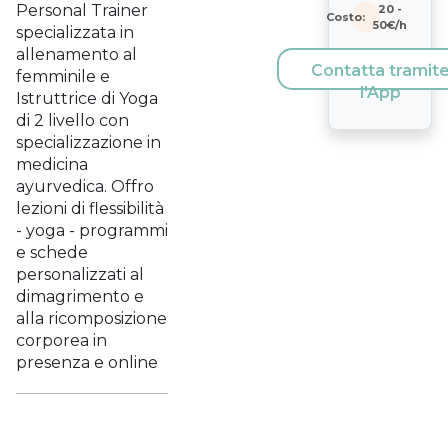
Personal Trainer
20
-
Costo:
50
€/h
specializzata in
allenamento al
Contatta tramit
femminile e
l'App
Istruttrice di Yoga
di 2 livello con
specializzazione in
medicina
ayurvedica. Offro
lezioni di flessibilità
- yoga - programmi
e schede
personalizzati al
dimagrimento e
alla ricomposizione
corporea in
presenza e online