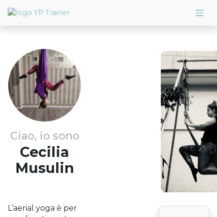
Ciao, io sono
Cecilia
Musulin
L’aerial yoga è per