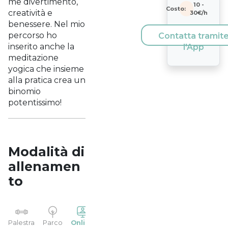
me divertimento,
10
-
Costo:
creatività e
30
€/h
benessere. Nel mio
percorso ho
Contatta tramit
inserito anche la
l'App
meditazione
yogica che insieme
alla pratica crea un
binomio
potentissimo!
Modalità di
allenamen
to
YP
Palestra
Parco
Online
Casa
Studio