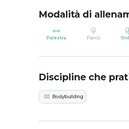
Modalità di allena
Palestra
Parco
Onl
Discipline che prat
🏋️‍♀️
Bodybuilding