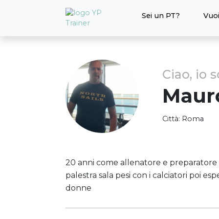
Sei un PT?
Vuoi
Ciao, io 
Maur
Città:
Roma
20 anni come allenatore e preparatore at
palestra sala pesi con i calciatori poi es
donne