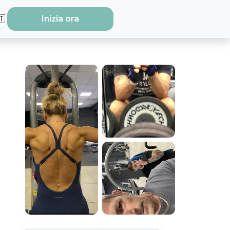
🇹
Inizia ora