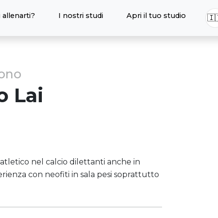
 allenarti?
I nostri studi
Apri il tuo studio
🇮
sono
o
Lai
letico nel calcio dilettanti anche in
perienza con neofiti in sala pesi soprattutto